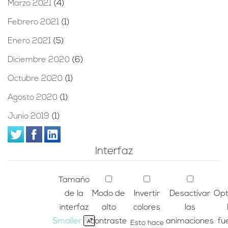
Marzo 2021
(4)
Febrero 2021
(1)
Enero 2021
(5)
Diciembre 2020
(6)
Octubre 2020
(1)
Agosto 2020
(1)
Junio 2019
(1)
Interfaz
Tamaño
de la
Modo de
Invertir
Desactivar
Opt
interfaz
alto
colores
las
Smaller
contraste
animaciones
fu
Esto hace