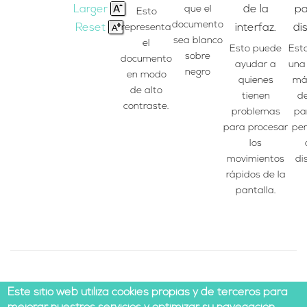
Larger
que el
de la
pa
Esto
documento
Reset
representa
interfaz.
dis
sea blanco
el
Esto puede
Est
sobre
documento
ayudar a
una
negro
en modo
quienes
más
de alto
tienen
de
contraste.
problemas
pa
para procesar
pe
los
movimientos
dis
rápidos de la
pantalla.
Este sitio web utiliza cookies propias y de terceros para