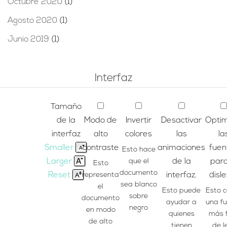
Octubre 2020
(1)
Agosto 2020
(1)
Junio 2019
(1)
Interfaz
Tamaño
de la
Modo de
Invertir
Desactivar
Optim
interfaz
alto
colores
las
la
Smaller
contraste
animaciones
fuen
Esto hace
Larger
que el
de la
para
Esto
documento
Reset
representa
interfaz.
disle
sea blanco
el
Esto puede
Esto 
sobre
documento
ayudar a
una f
negro
en modo
quienes
más f
de alto
tienen
de l