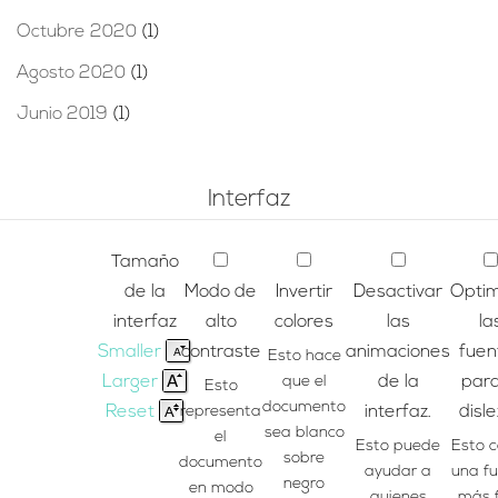
Octubre 2020
(1)
Agosto 2020
(1)
Junio 2019
(1)
Interfaz
Tamaño
de la
Modo de
Invertir
Desactivar
Optim
interfaz
alto
colores
las
la
Smaller
contraste
animaciones
fuen
Esto hace
Larger
que el
de la
para
Esto
documento
Reset
representa
interfaz.
disle
sea blanco
el
Esto puede
Esto 
sobre
documento
ayudar a
una f
negro
en modo
quienes
más f