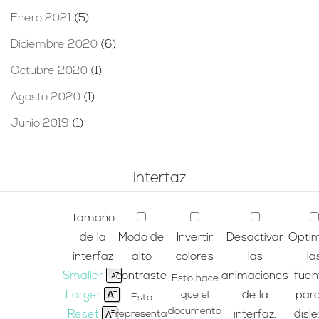
Enero 2021
(5)
Diciembre 2020
(6)
Octubre 2020
(1)
Agosto 2020
(1)
Junio 2019
(1)
Interfaz
Tamaño
de la
Modo de
Invertir
Desactivar
Optim
interfaz
alto
colores
las
la
Smaller
contraste
animaciones
fuen
Esto hace
Larger
que el
de la
para
Esto
documento
Reset
representa
interfaz.
disle