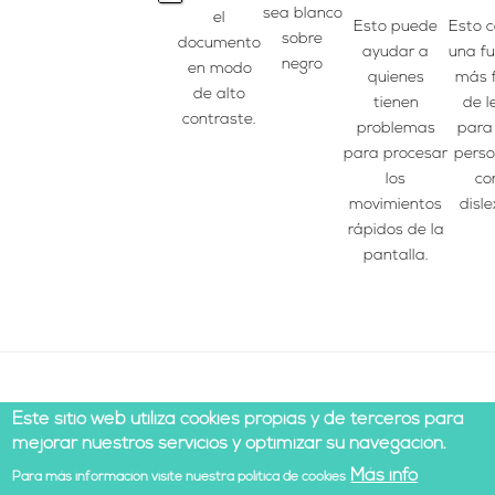
sea blanco
el
Esto puede
Esto 
sobre
documento
ayudar a
una f
negro
en modo
quienes
más f
de alto
tienen
de l
contraste.
problemas
para
para procesar
pers
los
co
movimientos
disle
rápidos de la
pantalla.
Este sitio web utiliza cookies propias y de terceros para
mejorar nuestros servicios y optimizar su navegación.
Más info
Para más información visite nuestra política de cookies
© 2021 Todos los derechos reservados |
Aviso legal
|