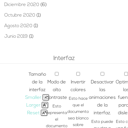
Diciembre 2020
(6)
Octubre 2020
(1)
Agosto 2020
(1)
Junio 2019
(1)
Interfaz
Tamaño
de la
Modo de
Invertir
Desactivar
Optim
interfaz
alto
colores
las
la
Smaller
contraste
animaciones
fuen
Esto hace
Larger
que el
de la
para
Esto
documento
Reset
representa
interfaz.
disle
sea blanco
el
Esto puede
Esto 
sobre
documento