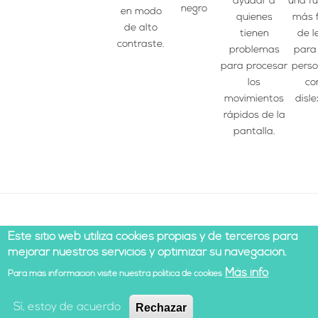
ayudar a
una f
negro
en modo
quienes
más f
de alto
tienen
de l
contraste.
problemas
para
para procesar
pers
los
co
movimientos
disle
rápidos de la
pantalla.
Este sitio web utiliza cookies propias y de terceros para
mejorar nuestros servicios y optimizar su navegación.
Más info
Para más información visite nuestra política de cookies
© 2021 Todos los derechos reservados |
Aviso legal
|
Política de cookies
|
Desarrollado por Cesefor
Sí, estoy de acuerdo
Rechazar