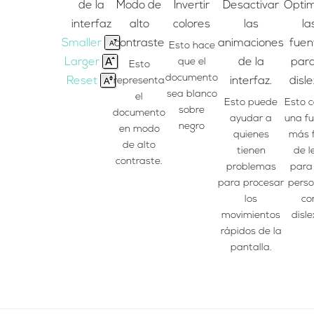
de la
Modo de
Invertir
Desactivar
Optim
interfaz
alto
colores
las
la
Smaller
contraste
animaciones
fuen
Esto hace
Larger
que el
de la
para
Esto
documento
Reset
representa
interfaz.
disle
sea blanco
el
Esto puede
Esto 
sobre
documento
ayudar a
una f
negro
en modo
quienes
más f
de alto
tienen
de l
contraste.
problemas
para
para procesar
pers
los
co
movimientos
disle
rápidos de la
pantalla.