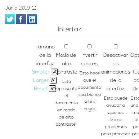
Junio 2019
(1)
Interfaz
Tamaño
de la
Modo de
Invertir
Desactivar
Opt
interfaz
alto
colores
las
Smaller
contraste
animaciones
fu
Esto hace
Larger
que el
de la
pa
Esto
documento
Reset
representa
interfaz.
dis
sea blanco
el
Esto puede
Est
sobre
documento
ayudar a
una
negro
en modo
quienes
más
de alto
tienen
de
contraste.
problemas
pa
para procesar
pe