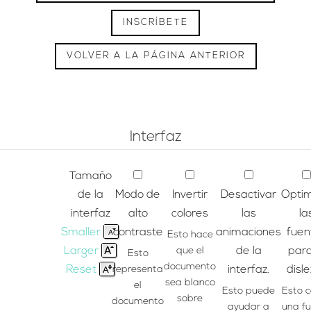
INSCRÍBETE
VOLVER A LA PÁGINA ANTERIOR
Interfaz
Tamaño
de la
Modo de
Invertir
Desactivar
Optim
interfaz
alto
colores
las
la
Smaller
contraste
animaciones
fuen
Esto hace
Larger
que el
de la
para
Esto
documento
Reset
representa
interfaz.
disle
sea blanco
el
Esto puede
Esto 
sobre
documento
ayudar a
una f