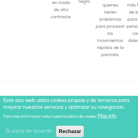
negro
en modo
quienes
más f
de alto
tienen
de l
contraste.
problemas
para
para procesar
pers
los
co
movimientos
disle
rápidos de la
pantalla.
Este sitio web utiliza cookies propias y de terceros para
mejorar nuestros servicios y optimizar su navegación.
Más info
Para más información visite nuestra política de cookies
© 2021 Todos los derechos reservados |
Aviso legal
|
Política de cookies
|
Desarrollado por Cesefor
Sí, estoy de acuerdo
Rechazar